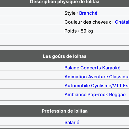
Description physique de lolitaa
Style :
Branché
Couleur des cheveux :
Châta
Poids : 59 kg
Les goûts de lolitaa
Balade
Concerts
Karaoké
Animation
Aventure
Classiqu
Automobile
Cyclisme/VTT
Es
Ambiance
Pop-rock
Reggae
Profession de lolitaa
Salarié