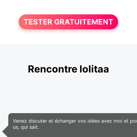
TESTER GRATUITEMENT
Rencontre lolitaa
Venez discuter et échanger vos idées avec moi et po
us, qui sait.