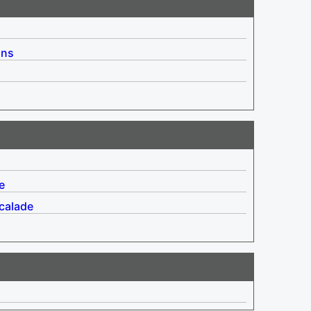
ins
e
calade