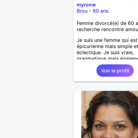
myronw
Brou
-
60 ans
Femme divorcé(e) de 60 
recherche rencontre amo
Je suis une femme qui est
épicurienne mais simple e
éclectique. Je suis vraie,
pragmatique mais égalem
passionnée, j'ai envie de v
Voir le profil
des moments à deux.