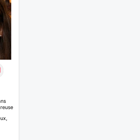
ans
ureuse
ux,