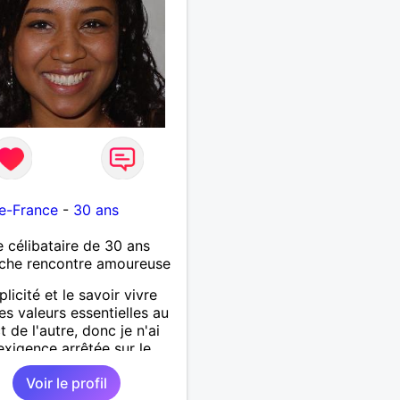
e-France
-
30 ans
célibataire de 30 ans
che rencontre amoureuse
licité et le savoir vivre
es valeurs essentielles au
t de l'autre, donc je n'ai
exigence arrêtée sur le
hysique de mon côté.
Voir le profil