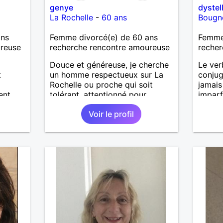
genye
dystel
La Rochelle
-
60 ans
Bougn
ans
Femme divorcé(e) de 60 ans
Femme
ureuse
recherche rencontre amoureuse
recher
Douce et généreuse, je cherche
Le ver
t
un homme respectueux sur La
conjug
Rochelle ou proche qui soit
jamais
ent
tolérant, attentionné pour
imparf
ivre
profiter de la vie à deux.
condit
Voir le profil