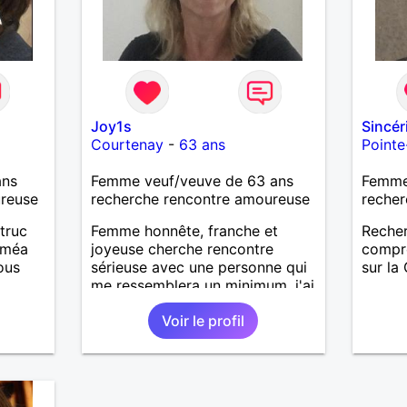
Joy1s
Sincér
Courtenay
-
63 ans
Pointe
ans
Femme veuf/veuve de 63 ans
Femme 
ureuse
recherche rencontre amoureuse
recher
truc
Femme honnête, franche et
Reche
ouméa
joyeuse cherche rencontre
compré
ous
sérieuse avec une personne qui
sur la
me ressemblera un minimum. j'ai
des défauts comme tout le
Voir le profil
monde et souhaite une vie
sereine dans une relation sur du
long terme.