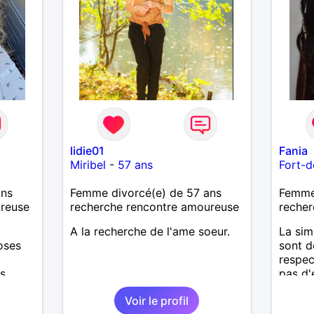
lidie01
Fania
Miribel
-
57 ans
Fort-d
ans
Femme divorcé(e) de 57 ans
Femme 
ureuse
recherche rencontre amoureuse
recher
A la recherche de l'ame soeur.
La simp
oses
sont d
respec
....
pas d'
plan p
Voir le profil