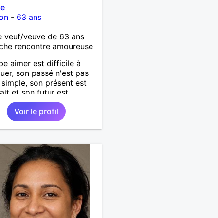
le
on
-
63 ans
 veuf/veuve de 63 ans
che rencontre amoureuse
be aimer est difficile à
uer, son passé n'est pas
 simple, son présent est
ait et son futur est
ionnel.
Voir le profil