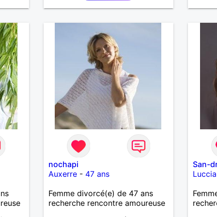
nochapi
San-d
Auxerre
-
47 ans
Lucci
ans
Femme divorcé(e) de 47 ans
Femme 
ureuse
recherche rencontre amoureuse
recher