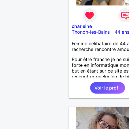
charleine
Thonon-les-Bains
-
44 an
Femme célibataire de 44 
recherche rencontre amo
Pour être franche je ne su
forte en informatique mon
but en étant sur ce site es
rencontrer quelqu'un de b
sincère, qui souhaite faire
Voir le profil
refaire sa vie avec moi.