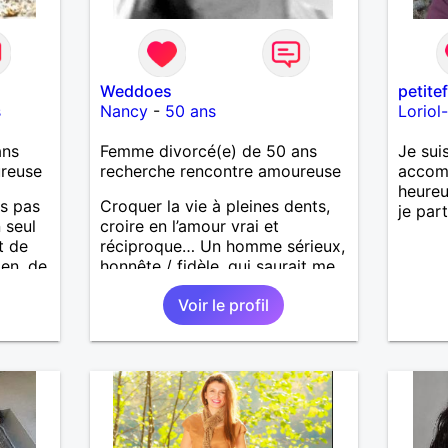
Weddoes
petite
s
Nancy
-
50 ans
Loriol
ans
Femme divorcé(e) de 50 ans
Je sui
ureuse
recherche rencontre amoureuse
accomp
heureu
is pas
Croquer la vie à pleines dents,
je par
 seul
croire en l’amour vrai et
t de
réciproque… Un homme sérieux,
ien, de
honnête / fidèle, qui saurait me
 ou
faire rire à nouveau, est le bien
Voir le profil
venu !