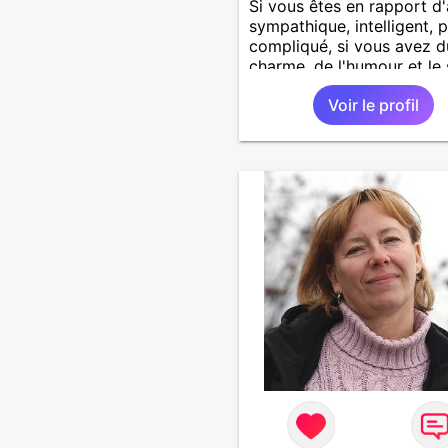
Si vous êtes en rapport d'
sympathique, intelligent, 
compliqué, si vous avez d
charme, de l'humour et le
des valeurs, si vous aimez
Voir le profil
nature, la campagne, les
animaux.. Alors on pourrai
s'entendre, du coup n'hési
pas à me contacter.