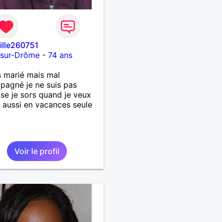
fille260751
-sur-Drôme
-
74 ans
s marié mais mal
agné je ne suis pas
se je sors quand je veux
t aussi en vacances seule
Voir le profil