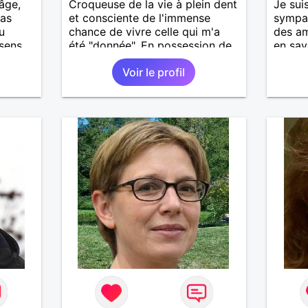
âge,
Croqueuse de la vie à plein dent
Je sui
pas
et consciente de l'immense
sympa,
u
chance de vivre celle qui m'a
des ami
 sens
été "donnée". En possession de
en sav
 la
toutes ses facultés mentales et
parler!
Voir le profil
physiques. Célibataire mais pas
t
solitaire, je mène une vie bien
tez
remplie. Je ne suis pas sur ce
site par dépit, ni en tant que
représentatrice de la Femme
Divorcée Mal dans sa peau. A
bientôt.