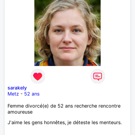
sarakely
Metz
-
52 ans
Femme divorcé(e) de 52 ans recherche rencontre
amoureuse
J'aime les gens honnêtes, je déteste les menteurs.