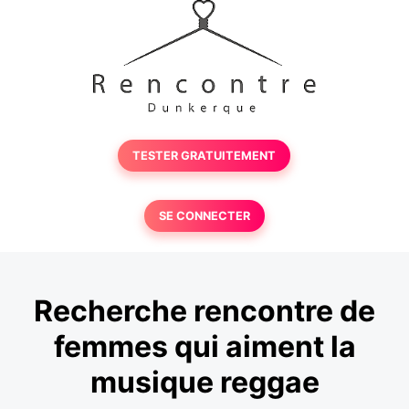
TESTER GRATUITEMENT
SE CONNECTER
Recherche rencontre de
femmes qui aiment la
musique reggae