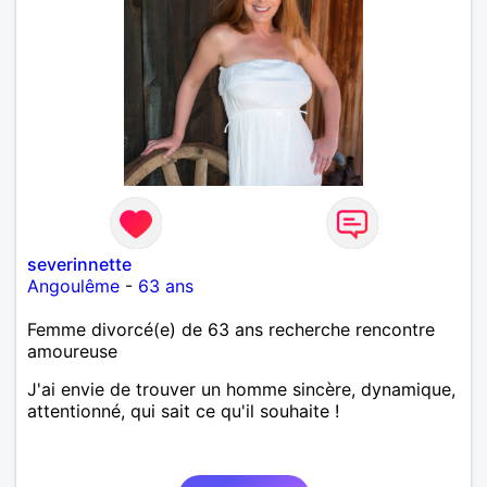
severinnette
Angoulême
-
63 ans
Femme divorcé(e) de 63 ans recherche rencontre
amoureuse
J'ai envie de trouver un homme sincère, dynamique,
attentionné, qui sait ce qu'il souhaite !