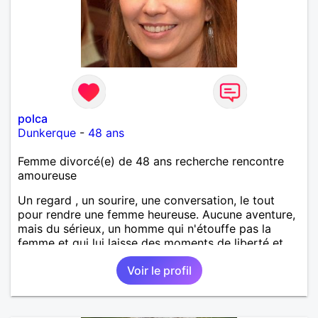
polca
Dunkerque
-
48 ans
Femme divorcé(e) de 48 ans recherche rencontre
amoureuse
Un regard , un sourire, une conversation, le tout
pour rendre une femme heureuse. Aucune aventure,
mais du sérieux, un homme qui n'étouffe pas la
femme et qui lui laisse des moments de liberté et
réciproquement!
Voir le profil