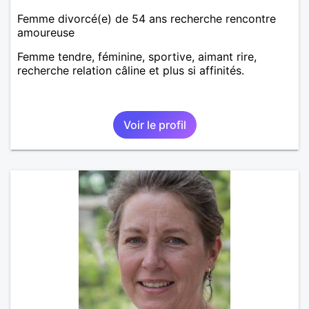
Femme divorcé(e) de 54 ans recherche rencontre
amoureuse
Femme tendre, féminine, sportive, aimant rire,
recherche relation câline et plus si affinités.
Voir le profil