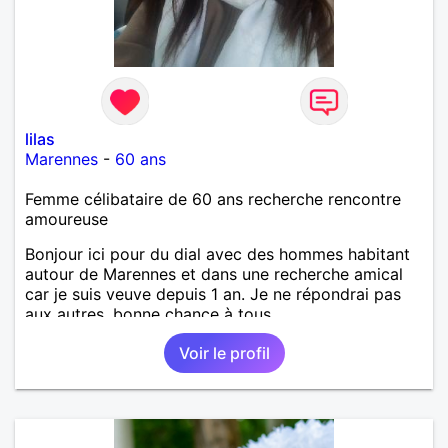
lilas
Marennes
-
60 ans
Femme célibataire de 60 ans recherche rencontre
amoureuse
Bonjour ici pour du dial avec des hommes habitant
autour de Marennes et dans une recherche amical
car je suis veuve depuis 1 an. Je ne répondrai pas
aux autres, bonne chance à tous.
Voir le profil