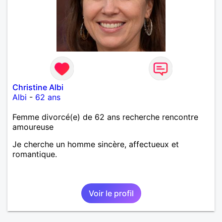
Christine Albi
Albi
-
62 ans
Femme divorcé(e) de 62 ans recherche rencontre
amoureuse
Je cherche un homme sincère, affectueux et
romantique.
Voir le profil