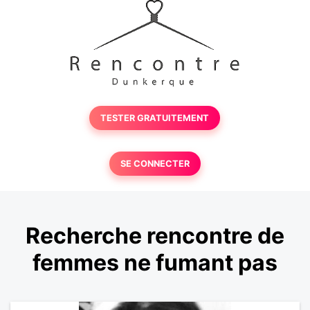
TESTER GRATUITEMENT
SE CONNECTER
Recherche rencontre de
femmes ne fumant pas