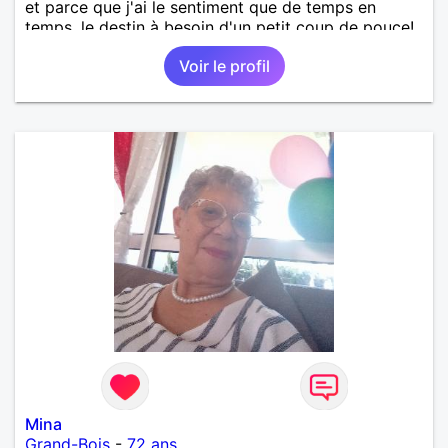
et parce que j'ai le sentiment que de temps en
temps, le destin à besoin d'un petit coup de pouce!
Voir le profil
Mina
Grand-Bois
-
72 ans