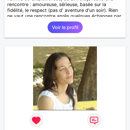
rencontre : amoureuse, sérieuse, basée sur la
fidélité, le respect (pas d' aventure d'un soir). Rien
ne vaut une rencontre après quelques échanges par
messages pour savoir si il y a un feeling entre les
Voir le profil
deux et le désir de se revoir. Au plaisir de se
découvrir...