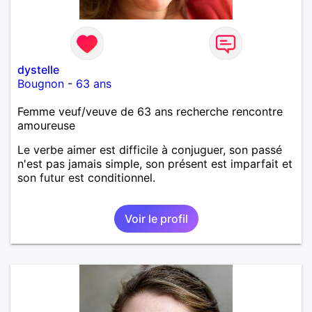
dystelle
Bougnon
-
63 ans
Femme veuf/veuve de 63 ans recherche rencontre
amoureuse
Le verbe aimer est difficile à conjuguer, son passé
n'est pas jamais simple, son présent est imparfait et
son futur est conditionnel.
Voir le profil