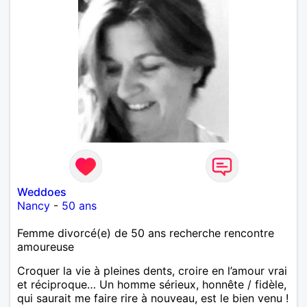
Weddoes
Nancy
-
50 ans
Femme divorcé(e) de 50 ans recherche rencontre
amoureuse
Croquer la vie à pleines dents, croire en l’amour vrai
et réciproque… Un homme sérieux, honnête / fidèle,
qui saurait me faire rire à nouveau, est le bien venu !