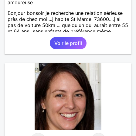
amoureuse
Bonjour bonsoir je recherche une relation sérieuse
près de chez moi....j habite St Marcel 73600....j ai
pas de voiture 50km ... quelqu'un qui aurait entre 55
et 64 ans...sans enfants de préférence même
adultes et qui n aurait garder aucun contact avec
Voir le profil
une où plusieurs ex...si vous correspondez à ma
recherche ecrivez moi je vous répondrai...