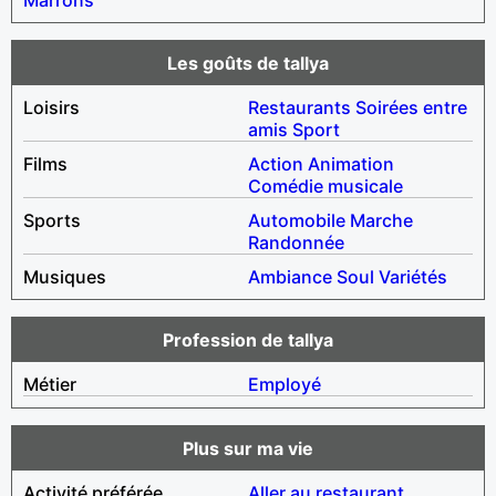
Les goûts de tallya
Loisirs
Restaurants
Soirées entre
amis
Sport
Films
Action
Animation
Comédie musicale
Sports
Automobile
Marche
Randonnée
Musiques
Ambiance
Soul
Variétés
Profession de tallya
Métier
Employé
Plus sur ma vie
Activité préférée
Aller au restaurant