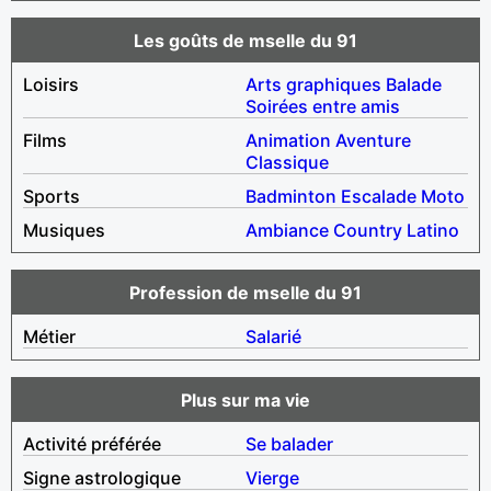
Les goûts de mselle du 91
Loisirs
Arts graphiques
Balade
Soirées entre amis
Films
Animation
Aventure
Classique
Sports
Badminton
Escalade
Moto
Musiques
Ambiance
Country
Latino
Profession de mselle du 91
Métier
Salarié
Plus sur ma vie
Activité préférée
Se balader
Signe astrologique
Vierge