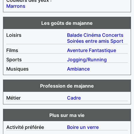
Marrons
Les goûts de majanne
Loisirs
Balade
Cinéma
Concerts
Soirées entre amis
Sport
Films
Aventure
Fantastique
Sports
Jogging/Running
Musiques
Ambiance
Profession de majanne
Métier
Cadre
Plus sur ma vie
Activité préférée
Boire un verre