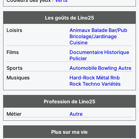
Les goûts de Lino25
Loisirs
Animaux
Balade
Bar/Pub
Bricolage/Jardinage
Cuisine
Films
Documentaire
Historique
Policier
Sports
Automobile
Bowling
Autre
Musiques
Hard-Rock
Métal
Rnb
Rock
Techno
Variétés
Profession de Lino25
Métier
Autre
Plus sur ma vie