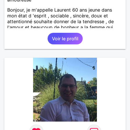
Bonjour, je m'appelle Laurent 60 ans jeune dans
mon état d 'esprit , sociable , sincère, doux et
attentionné souhaite donner de la tendresse , de
l'amour et beaucoup de bonheur a la femme qui
souhaitera partager ma vie . Bientôt en retraite a la
Voir le profil
fin de l 'année et libre de toute contrainte. Digne de
confiance à la femme qui voudras m 'en accorder
en toute sincérité. Pour le reste venez me découvrir
par un échange.