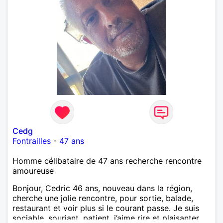
agents SIAP1. ET télésurveillance et vidéo
protection dans les casino supermarché. en CDI
Mes passions. Sont la robotique ,vtt ,Echeque
,astronomie . Service militaire belfort 35 régiment d
infanterie et engager sur 5 ans.de (1998 a 2003.)
Divers je fait en moyenne 6 km de marche par jour
a pieds. A la fin de mon travail a mon domicile. J 'ai
un rêve cet de construire une vie a deux en
harmonie. Si je pourrais lui décrocher la lune je le
ferais. A chaque fois que je vois un beau ciel étoilé
je rêve d' être avec quelqu'un.
Cedg
Fontrailles
-
47 ans
Homme célibataire de 47 ans recherche rencontre
amoureuse
Bonjour, Cedric 46 ans, nouveau dans la région,
cherche une jolie rencontre, pour sortie, balade,
restaurant et voir plus si le courant passe. Je suis
sociable, souriant, patient, j’aime rire et plaisanter..