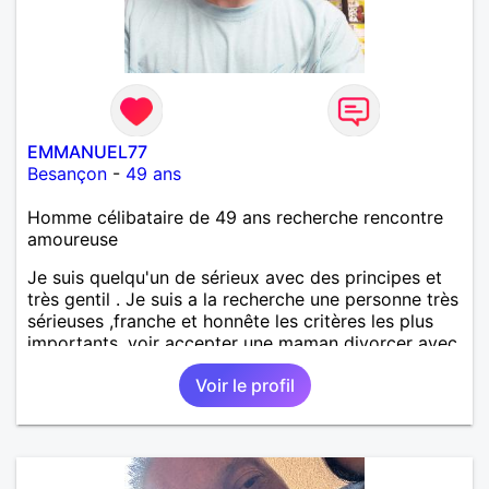
EMMANUEL77
Besançon
-
49 ans
Homme célibataire de 49 ans recherche rencontre
amoureuse
Je suis quelqu'un de sérieux avec des principes et
très gentil . Je suis a la recherche une personne très
sérieuses ,franche et honnête les critères les plus
importants, voir accepter une maman divorcer avec
son enfant il n y a aucun problème. S' abstenir au
Voir le profil
personne non sérieuse merci. Recherche dans un
premier temps dialogue et apprendre à connaître la
personne puis dans un deuxième temps relation plus
sérieuse a voir une vie a deux. (2017 )Ma situation
professionnelle et agent de sécurité privée et