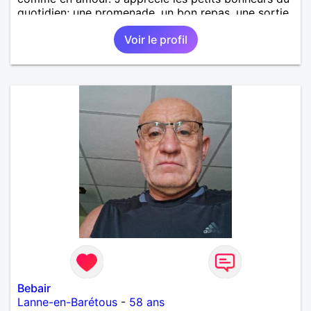
quotidien; une promenade, un bon repas, une sortie,
une discision agréable ou un moment de détente à
Voir le profil
deux. Je souhaite rencontrer une femme douce,
honnête et bienveillante, avec qui partager des
moments de complicité, de rire et de confiance. Je
crois qu'une belle relation commence souvent par
une belle amitié et qu'il n'est jamais trop tard pour
écrire une nouvelle histoire. Si vous aimez les
échanges sincères, les valeurs de respect et de
simplicité, nous pourrions faire connaissance autour
d'un café suivi d'une balade, sans précipitation et
laisser le temps faire le reste. Au plaisir de vous lire.
Bebair
Lanne-en-Barétous
-
58 ans