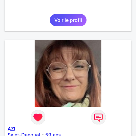
Voir le profil
AZI
Saint-Denoual
-
59 ans