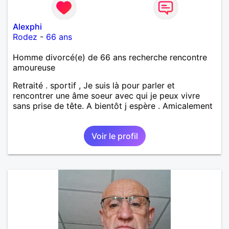
Alexphi
Rodez
-
66 ans
Homme divorcé(e) de 66 ans recherche rencontre
amoureuse
Retraité . sportif , Je suis là pour parler et
rencontrer une âme soeur avec qui je peux vivre
sans prise de tête. A bientôt j espère . Amicalement
Voir le profil