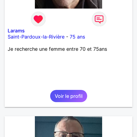
Larams
Saint-Pardoux-la-Rivière
-
75 ans
Je recherche une femme entre 70 et 75ans
Voir le profil