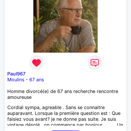
Paul967
Moulins
-
67 ans
Homme divorcé(e) de 67 ans recherche rencontre
amoureuse
Cordial sympa, agreable . Sans se connaitre
auparavant. Lorsque la première question est : Que
faisiez vous avant? je ne donne pas suite. Je suis
vintage désolé , on commence par bonjour .......... Un
minimum ...... Je ne suis pas docteur , banquier,