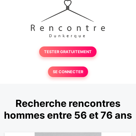
TESTER GRATUITEMENT
SE CONNECTER
Recherche rencontres
hommes entre 56 et 76 ans