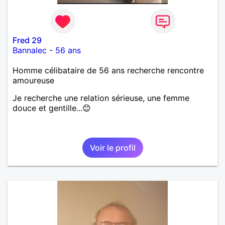
Fred 29
Bannalec
-
56 ans
Homme célibataire de 56 ans recherche rencontre
amoureuse
Je recherche une relation sérieuse, une femme
douce et gentille...😊
Voir le profil