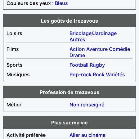
Couleurs des yeux :
Bleus
Les goûts de trezavous
Loisirs
Bricolage/Jardinage
Autres
Films
Action
Aventure
Comédie
Drame
Sports
Football
Rugby
Musiques
Pop-rock
Rock
Variétés
Profession de trezavous
Métier
Non renseigné
Plus sur ma vie
Activité préférée
Aller au cinéma