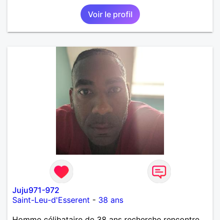
Voir le profil
Juju971-972
Saint-Leu-d'Esserent
-
38 ans
Homme célibataire de 38 ans recherche rencontre