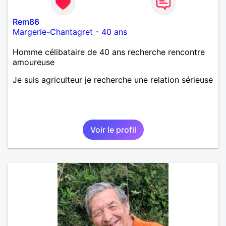
Rem86
Margerie-Chantagret
-
40 ans
Homme célibataire de 40 ans recherche rencontre
amoureuse
Je suis agriculteur je recherche une relation sérieuse
Voir le profil