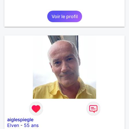
Voir le profil
aiglespiegle
Elven
-
55 ans