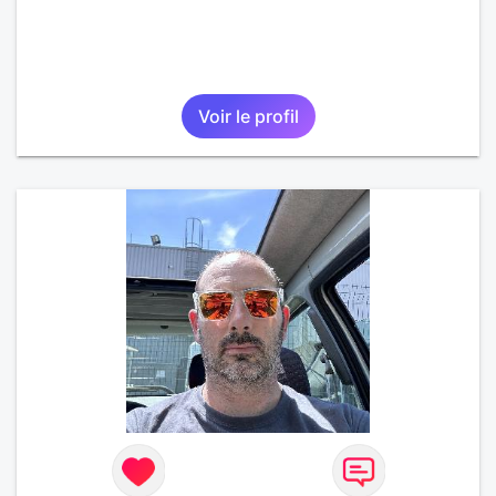
Voir le profil