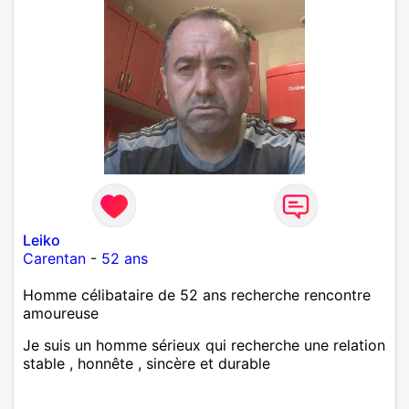
Leiko
Carentan
-
52 ans
Homme célibataire de 52 ans recherche rencontre
amoureuse
Je suis un homme sérieux qui recherche une relation
stable , honnête , sincère et durable