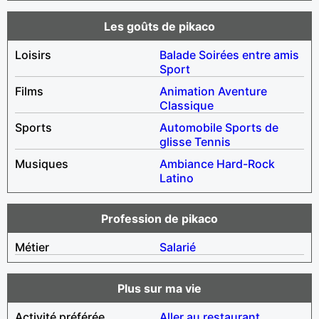
Les goûts de pikaco
Loisirs
Balade
Soirées entre amis
Sport
Films
Animation
Aventure
Classique
Sports
Automobile
Sports de
glisse
Tennis
Musiques
Ambiance
Hard-Rock
Latino
Profession de pikaco
Métier
Salarié
Plus sur ma vie
Activité préférée
Aller au restaurant