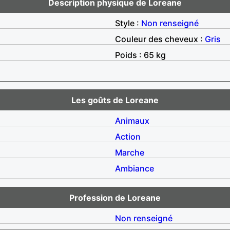
Description physique de Loreane
Style :
Non renseigné
Couleur des cheveux :
Gris
Poids : 65 kg
Les goûts de Loreane
Animaux
Action
Marche
Ambiance
Profession de Loreane
Non renseigné