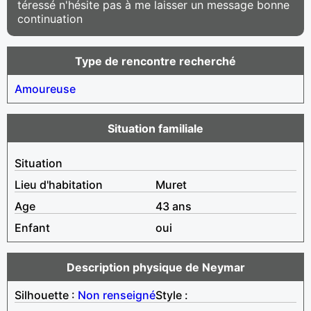
téressé n'hésite pas à me laisser un message bonne
continuation
Type de rencontre recherché
Amoureuse
Situation familiale
Situation
Lieu d'habitation
Muret
Age
43 ans
Enfant
oui
Description physique de Neymar
Silhouette :
Non renseigné
Style :