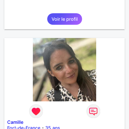
Voir le profil
Camille
Fort-de-France
-
35 ans