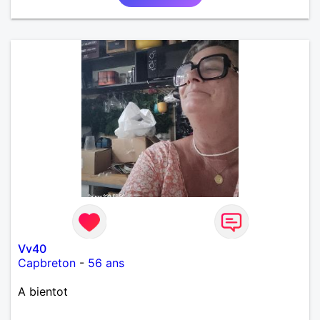
Vv40
Capbreton
-
56 ans
A bientot