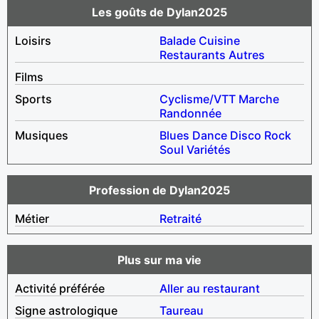
Les goûts de Dylan2025
Loisirs
Balade
Cuisine
Restaurants
Autres
Films
Sports
Cyclisme/VTT
Marche
Randonnée
Musiques
Blues
Dance
Disco
Rock
Soul
Variétés
Profession de Dylan2025
Métier
Retraité
Plus sur ma vie
Activité préférée
Aller au restaurant
Signe astrologique
Taureau