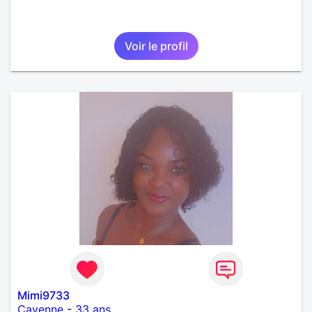
Voir le profil
Mimi9733
Cayenne
-
33 ans