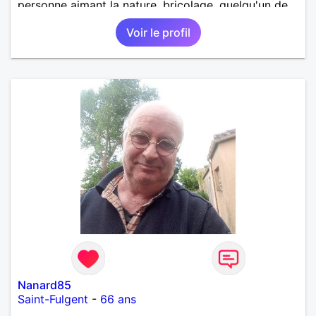
personne aimant la nature ,bricolage ,quelqu'un de
simple et naturel à vos claviers mesdames
Voir le profil
Nanard85
Saint-Fulgent
-
66 ans