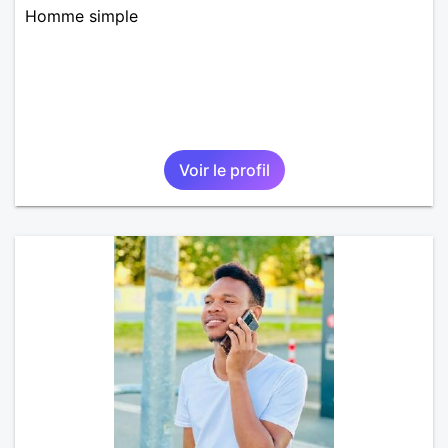
Homme simple
Voir le profil