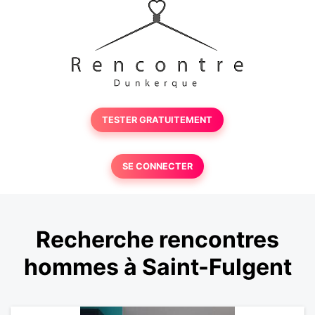
TESTER GRATUITEMENT
SE CONNECTER
Recherche rencontres
hommes à Saint-Fulgent