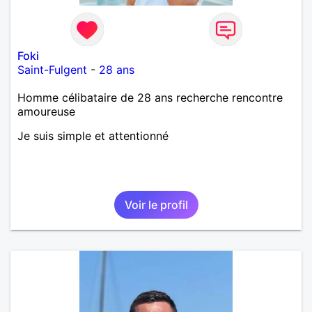
Foki
Saint-Fulgent
-
28 ans
Homme célibataire de 28 ans recherche rencontre
amoureuse
Je suis simple et attentionné
Voir le profil