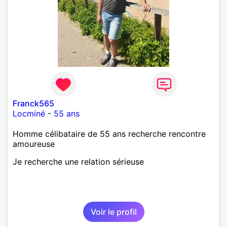
Franck565
Locminé
-
55 ans
Homme célibataire de 55 ans recherche rencontre
amoureuse
Je recherche une relation sérieuse
Voir le profil