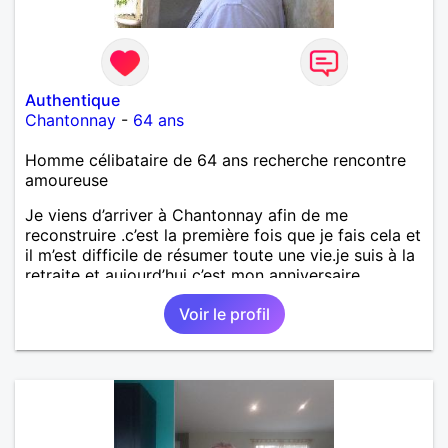
Authentique
Chantonnay
-
64 ans
Homme célibataire de 64 ans recherche rencontre
amoureuse
Je viens d’arriver à Chantonnay afin de me
reconstruire .c’est la première fois que je fais cela et
il m’est difficile de résumer toute une vie.je suis à la
retraite et aujourd’hui c’est mon anniversaire
!J’aimerais rencontrer quelqu’un qui partage les
Voir le profil
mêmes valeurs qui font de quelqu’un un être humain