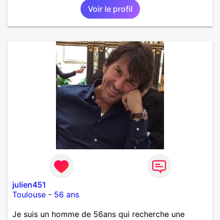
Voir le profil
julien451
Toulouse
-
56 ans
Je suis un homme de 56ans qui recherche une