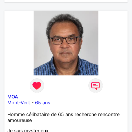
MOA
Mont-Vert
-
65 ans
Homme célibataire de 65 ans recherche rencontre
amoureuse
Je suis mysterieux