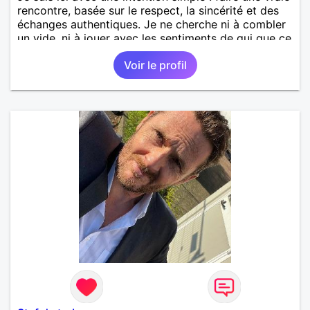
rencontre, basée sur le respect, la sincérité et des
échanges authentiques. Je ne cherche ni à combler
un vide, ni à jouer avec les sentiments de qui que ce
soit. J'aimerais simplement apprendre à connaître
Voir le profil
une personne avec qui partager des conversations,
des moments de vie et, si le destin le permet,
construire une belle relation. En revanche, je préfère
être clair dès le départ : je ne donnerai jamais
d'argent, sous quelque prétexte que ce soit. Si votre
objectif est de demander une aide financière ou de
profiter de la générosité des autres, nous perdrons
tous les deux notre temps. Si, en revanche, vous
recherchez une relation honnête, basée sur la
confiance, le respect et la bienveillance, ce sera
avec plaisir que nous pourrons faire connaissance.