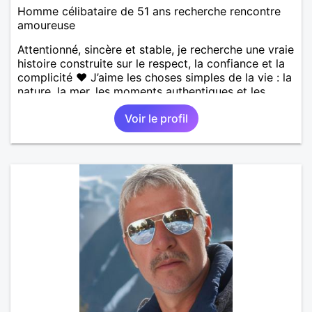
Homme célibataire de 51 ans recherche rencontre
amoureuse
Attentionné, sincère et stable, je recherche une vraie
histoire construite sur le respect, la confiance et la
complicité ❤️ J’aime les choses simples de la vie : la
nature, la mer, les moments authentiques et les
personnes au grand cœur 🌊🌿 Très câlin et
Voir le profil
affectueux, j’adore les petits moments de tendresse
et les calinous réguliers 😊❤️ La solitude finit parfois
par peser, alors si tu es en Nouvelle-Calédonie et
que tu crois encore à un amour vrai, prenons le
temps de discuter… et laissons l’avenir nous guider
🌹