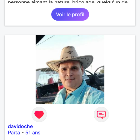
personne aimant la nature ,bricolage ,quelqu'un de
simple et naturel à vos claviers mesdames
Voir le profil
davidoche
Païta
-
51 ans