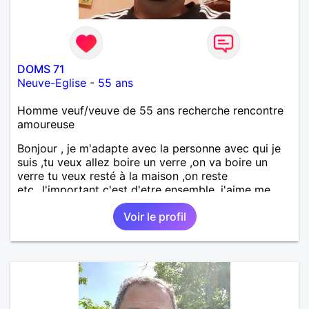
DOMS 71
Neuve-Eglise
-
55 ans
Homme veuf/veuve de 55 ans recherche rencontre
amoureuse
Bonjour , je m'adapte avec la personne avec qui je
suis ,tu veux allez boire un verre ,on va boire un
verre tu veux resté à la maison ,on reste
etc...l'important c'est d'etre ensemble .j'aime me
balader , faire du sport , regarder des film , aller au
Voir le profil
théatre etc et j'aime par dessus tous rire