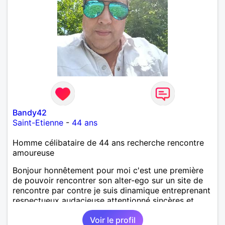
Bandy42
Saint-Etienne
-
44 ans
Homme célibataire de 44 ans recherche rencontre
amoureuse
Bonjour honnêtement pour moi c'est une première
de pouvoir rencontrer son alter-ego sur un site de
rencontre par contre je suis dinamique entreprenant
respectueux audacieuse attentionné sincères et
expressif et j' aime surtout les câlins et à les
Voir le profil
partager avec humour et amour bisous à+ à bientôt