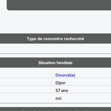
Type de rencontre recherché
Situation familiale
Divorcé(e)
Dijon
57 ans
oui