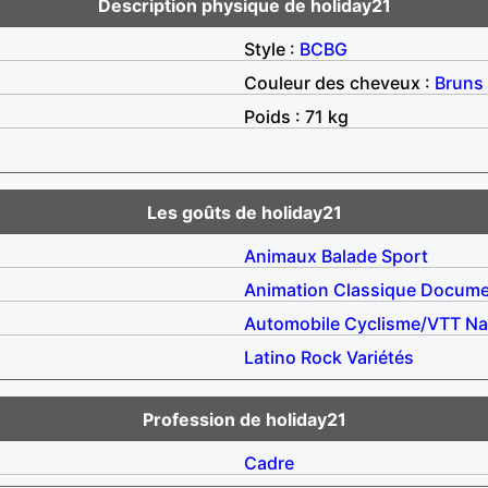
Description physique de holiday21
Style :
BCBG
Couleur des cheveux :
Bruns
Poids : 71 kg
Les goûts de holiday21
Animaux
Balade
Sport
Animation
Classique
Docume
Automobile
Cyclisme/VTT
Na
Latino
Rock
Variétés
Profession de holiday21
Cadre