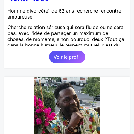
Homme divorcé(e) de 62 ans recherche rencontre
amoureuse
Cherche relation sérieuse qui sera fluide ou ne sera
pas, avec l'idée de partager un maximum de
choses, de moments, sinon pourquoi deux ?Tout ça
dans la bonne humeur, le respect mutuel, c'est du
sérieux tout ça, mais sans se prendre au sérieux.
Voir le profil
Jeu périlleux pour certains, impossible pour d'autres
, la vie elle même est si sérieuse s'il vous plaît,
personnes cherchant même involontairement les
complications à tout, passez mon profil. Vous voyez
le verre à moitié plein en permanence, goûtons le
ensemble...🤗