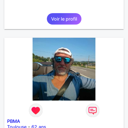
Voir le profil
PBMA
Toulouse
-
62 ans