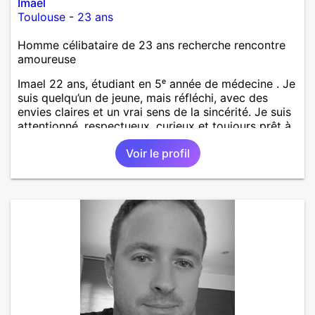
Imael
Toulouse
-
23 ans
Homme célibataire de 23 ans recherche rencontre
amoureuse
Imael 22 ans, étudiant en 5ᵉ année de médecine . Je
suis quelqu’un de jeune, mais réfléchi, avec des
envies claires et un vrai sens de la sincérité. Je suis
attentionné, respectueux, curieux et toujours prêt à
écouter. J’aime les discussions profondes, les
Voir le profil
moments simples qui restent en mémoire, et j’ai un
vrai sens de l’humour qui détend les situations. Je
suis attiré par les femmes mûres, celles qui ont de
l’expérience, de l’assurance et une élégance
naturelle. J’admire leur force tranquille, leur capacité
à aimer avec sincérité, et ce charme que seule la
maturité sait donner. Je cherche une relation basée
sur la complicité, le respect et la vraie connexion,
sans faux-semblants.