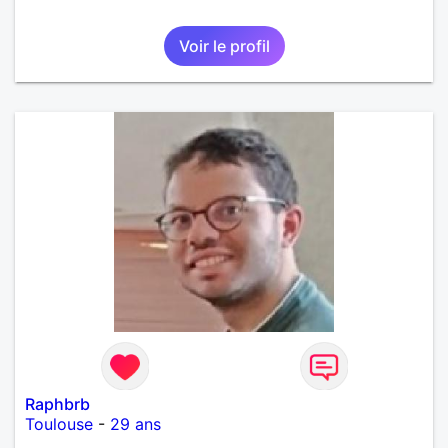
Voir le profil
Raphbrb
Toulouse
-
29 ans