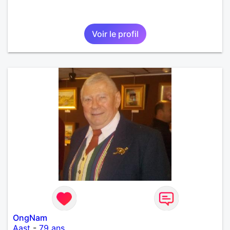
Voir le profil
OngNam
Aast
-
79 ans