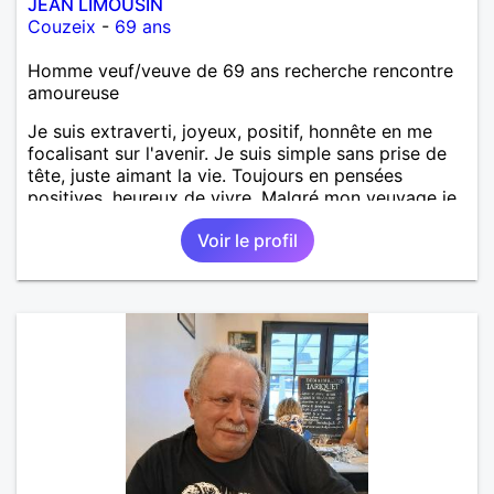
JEAN LIMOUSIN
Couzeix
-
69 ans
Homme veuf/veuve de 69 ans recherche rencontre
amoureuse
Je suis extraverti, joyeux, positif, honnête en me
focalisant sur l'avenir. Je suis simple sans prise de
tête, juste aimant la vie. Toujours en pensées
positives, heureux de vivre. Malgré mon veuvage je
me tourne vers l'avenir pour une deuxième vie
Voir le profil
intense, remplie de joie, de tendresse et pourquoi
pas par la suite d'amour. Déjà dans un premier
temps, se connaître, puis s'apprécier et ensuite
l'avenir nous le dira N'ayez pas peur du niveau
d'étude, je ne me prends pas la tête sur ce niveau.
Mon meilleurs diplôme étant le CEP certificat
d'étude primaire. Avec ce diplôme on sait que je
sais lire, écrire et compter. En raison de mes
principes je ne corresponds pas avec les
demoiselles approchant les moins de 60 ans