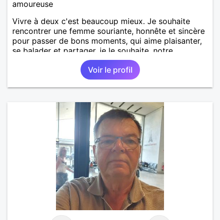
amoureuse
Vivre à deux c'est beaucoup mieux. Je souhaite
rencontrer une femme souriante, honnête et sincère
pour passer de bons moments, qui aime plaisanter,
se balader et partager, je le souhaite, notre
complicité. J'aime beaucoup les chantiers de
Voir le profil
randonnée pour se défouler, se relaxer, se détendre
et finalement prendre du bon temps. C'est difficile
de tout dire en quelques lignes. En revanche, vous
pouvez me contacter pour avoir plus
d'informations. A bientôt