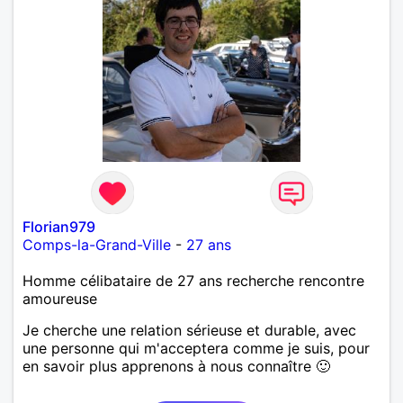
Florian979
Comps-la-Grand-Ville
-
27 ans
Homme célibataire de 27 ans recherche rencontre
amoureuse
Je cherche une relation sérieuse et durable, avec
une personne qui m'acceptera comme je suis, pour
en savoir plus apprenons à nous connaître 🙂