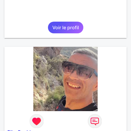
Voir le profil