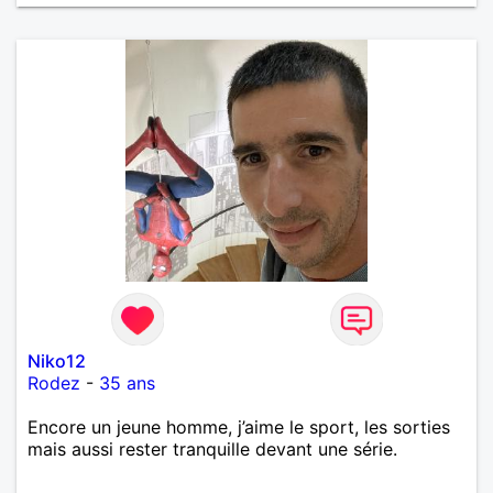
Niko12
Rodez
-
35 ans
Encore un jeune homme, j’aime le sport, les sorties
mais aussi rester tranquille devant une série.