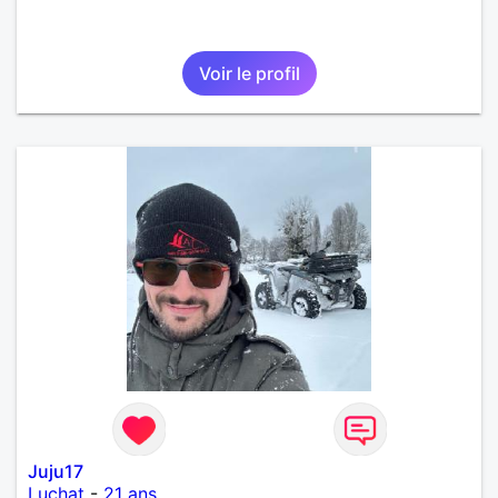
Voir le profil
Juju17
Luchat
-
21 ans