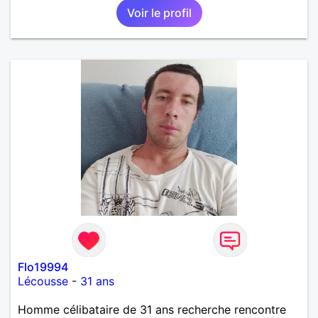
Voir le profil
Flo19994
Lécousse
-
31 ans
Homme célibataire de 31 ans recherche rencontre