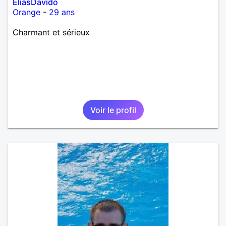
EliasDavido
Orange
-
29 ans
Charmant et sérieux
Voir le profil