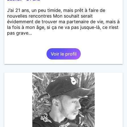
J’ai 21 ans, un peu timide, mais prêt à faire de
nouvelles rencontres Mon souhait serait
évidemment de trouver ma partenaire de vie, mais à
la fois à mon âge, si ça ne va pas jusque-là, ce n’est
pas grave…
Voir le profil