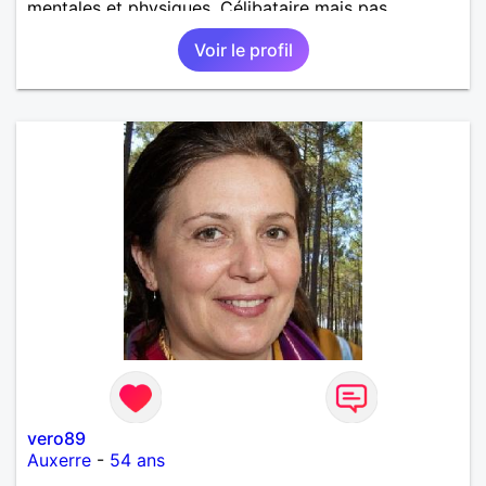
mentales et physiques. Célibataire mais pas
solitaire, je mène une vie bien remplie. Je ne suis
Voir le profil
pas sur ce site par dépit, ni en tant que
représentatrice de la Femme Divorcée Mal dans sa
peau. A bientôt.
vero89
Auxerre
-
54 ans