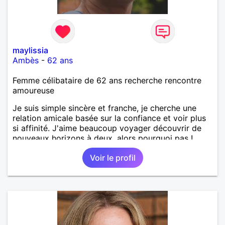
maylissia
Ambès
-
62 ans
Femme célibataire de 62 ans recherche rencontre
amoureuse
Je suis simple sincère et franche, je cherche une
relation amicale basée sur la confiance et voir plus
si affinité. J'aime beaucoup voyager découvrir de
nouveaux horizons à deux, alors pourquoi pas !
Voir le profil