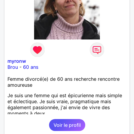
myronw
Brou
-
60 ans
Femme divorcé(e) de 60 ans recherche rencontre
amoureuse
Je suis une femme qui est épicurienne mais simple
et éclectique. Je suis vraie, pragmatique mais
également passionnée, j'ai envie de vivre des
moments à deux.
Voir le profil