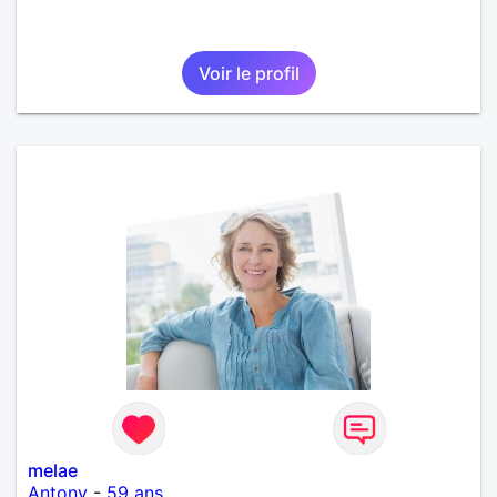
Voir le profil
melae
Antony
-
59 ans