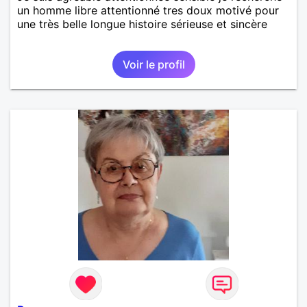
un homme libre attentionné tres doux motivé pour
une très belle longue histoire sérieuse et sincère
Voir le profil