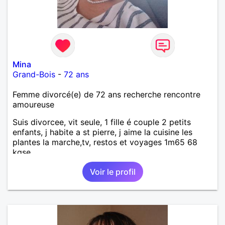
Mina
Grand-Bois
-
72 ans
Femme divorcé(e) de 72 ans recherche rencontre
amoureuse
Suis divorcee, vit seule, 1 fille é couple 2 petits
enfants, j habite a st pierre, j aime la cuisine les
plantes la marche,tv, restos et voyages 1m65 68
kgse
Voir le profil