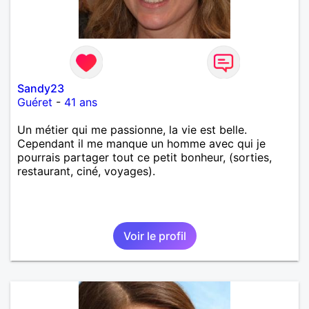
Sandy23
Guéret
-
41 ans
Un métier qui me passionne, la vie est belle.
Cependant il me manque un homme avec qui je
pourrais partager tout ce petit bonheur, (sorties,
restaurant, ciné, voyages).
Voir le profil