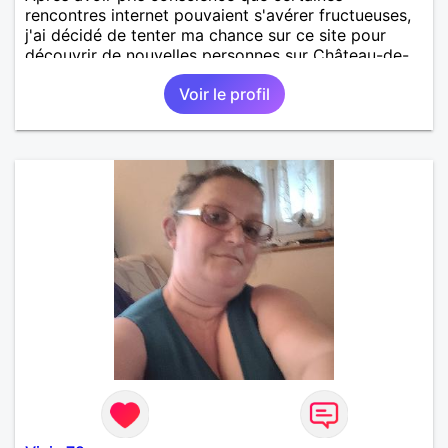
rencontres internet pouvaient s'avérer fructueuses,
j'ai décidé de tenter ma chance sur ce site pour
découvrir de nouvelles personnes sur Château-de-
Loir voire Le Mans ou La Flèche !
Voir le profil