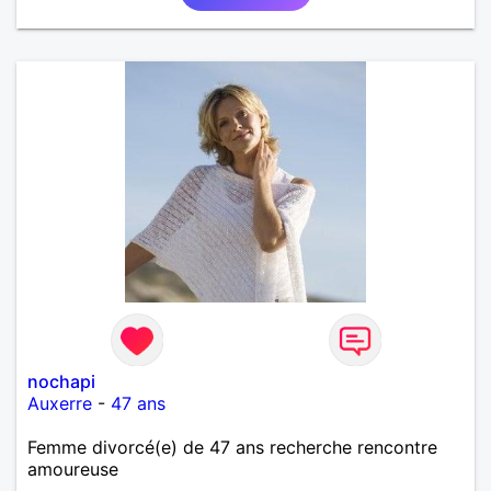
nochapi
Auxerre
-
47 ans
Femme divorcé(e) de 47 ans recherche rencontre
amoureuse