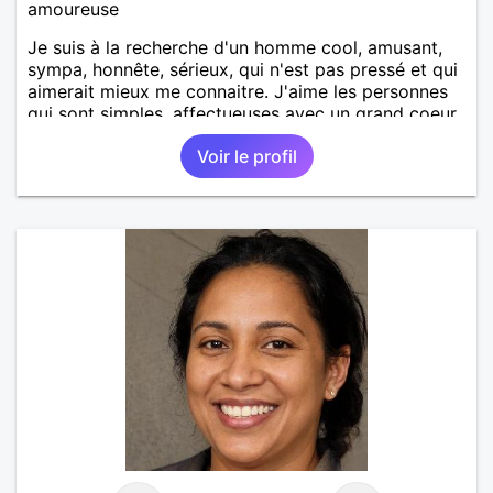
amoureuse
Je suis à la recherche d'un homme cool, amusant,
sympa, honnête, sérieux, qui n'est pas pressé et qui
aimerait mieux me connaitre. J'aime les personnes
qui sont simples, affectueuses avec un grand coeur.
Voir le profil