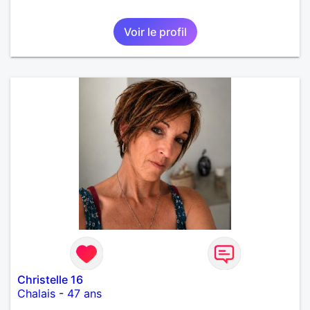
Voir le profil
Christelle 16
Chalais
-
47 ans