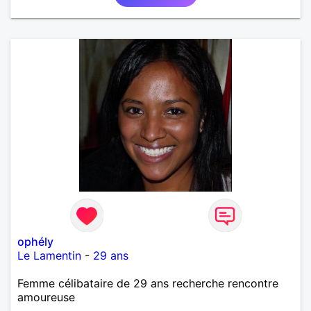
ophély
Le Lamentin
-
29 ans
Femme célibataire de 29 ans recherche rencontre
amoureuse