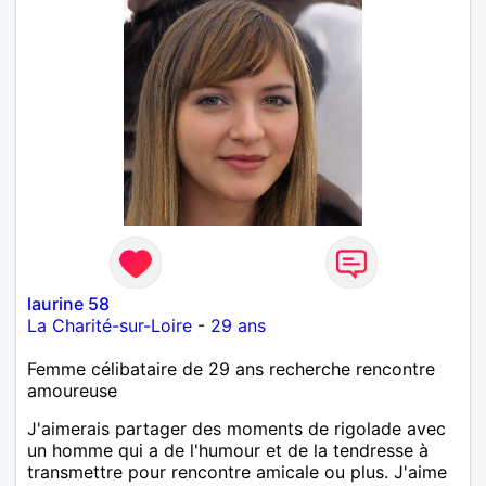
laurine 58
La Charité-sur-Loire
-
29 ans
Femme célibataire de 29 ans recherche rencontre
amoureuse
J'aimerais partager des moments de rigolade avec
un homme qui a de l'humour et de la tendresse à
transmettre pour rencontre amicale ou plus. J'aime