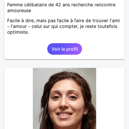
Femme célibataire de 42 ans recherche rencontre
amoureuse
Facile à dire, mais pas facile à faire de trouver l'ami
- l'amour - celui sur qui compter, je reste toutefois
optimiste.
Voir le profil