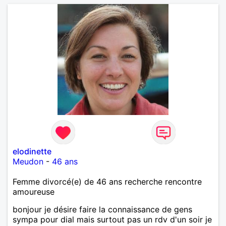
elodinette
Meudon
-
46 ans
Femme divorcé(e) de 46 ans recherche rencontre
amoureuse
bonjour je désire faire la connaissance de gens
sympa pour dial mais surtout pas un rdv d'un soir je