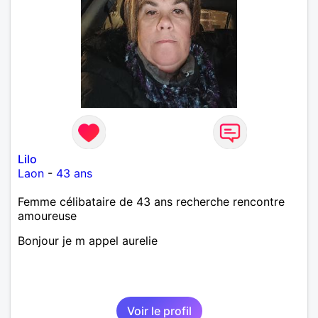
Lilo
Laon
-
43 ans
Femme célibataire de 43 ans recherche rencontre
amoureuse
Bonjour je m appel aurelie
Voir le profil