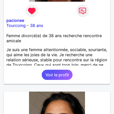
pacionee
Tourcoing
-
38 ans
Femme divorcé(e) de 38 ans recherche rencontre
amicale
Je suis une femme attentionnée, sociable, souriante,
qui aime les joies de la vie. Je recherche une
relation sérieuse, stable pour rencontre sur la région
de Tourcoing. Ceux qui sont trop loin, merci de ne
pas me contacter et pour les autres je ne
Voir le profil
manquerais pas de vous répondre et ce sera avec
plaisir.