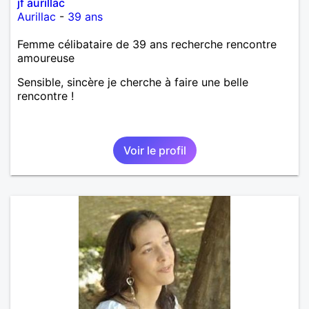
jf aurillac
Aurillac
-
39 ans
Femme célibataire de 39 ans recherche rencontre
amoureuse
Sensible, sincère je cherche à faire une belle
rencontre !
Voir le profil