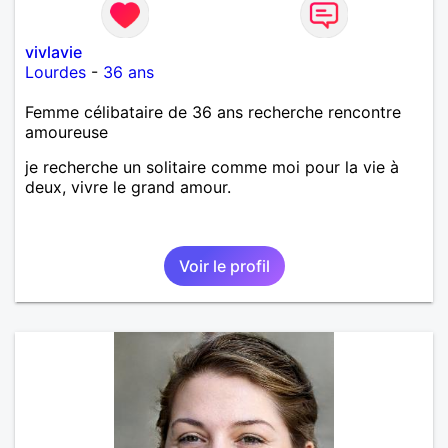
vivlavie
Lourdes
-
36 ans
Femme célibataire de 36 ans recherche rencontre
amoureuse
je recherche un solitaire comme moi pour la vie à
deux, vivre le grand amour.
Voir le profil