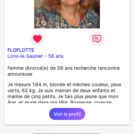
FLOFLOTTE
Lons-le-Saunier
-
58 ans
Femme divorcé(e) de 58 ans recherche rencontre
amoureuse
Je mesure 1.64 m, blonde et mèches couleur, yeux
verts, 62 kg. Je suis maman de deux enfants et
mamie de cinq petits. Je fais plus jeune que mon
âge, et jeune dans ma tête. Bosseuse, joyeuse,
sensible, bienveillante, aimant aller danser ou rester
Voir le profil
tranquille à la maison. Balades, bricolage... j'ai un
chien. Je suis AES de métier et j'exerce à mon
compte. PAT votre num merci.