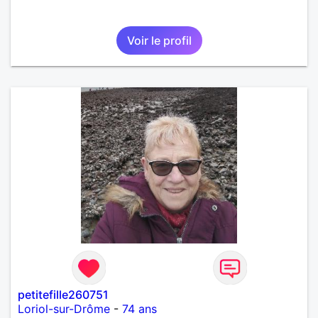
Voir le profil
petitefille260751
Loriol-sur-Drôme
-
74 ans